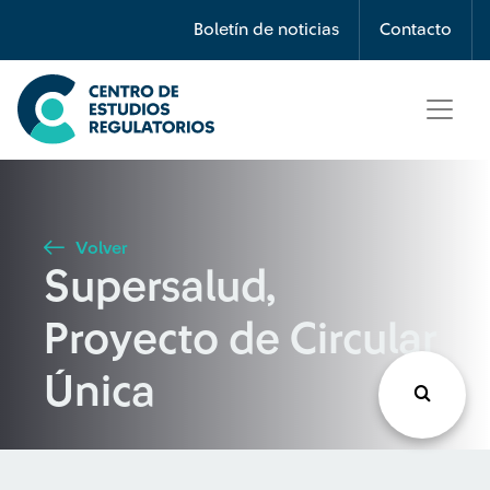
Búsqueda
Boletín de noticias
Contacto
Seleccione país
Tipo de artículo
Volver
Supersalud,
Buscar
Proyecto de Circular
Única