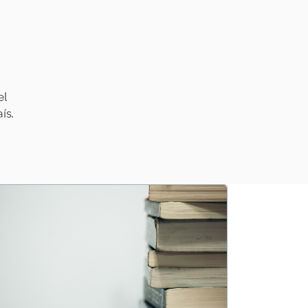
el
ís.