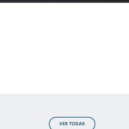
En perspectiva. Tendencias
regulatorias
En perspectiva. Tendencias
regulatorias
En perspectiva. Tendencias
VER TODAS
regulatorias mayo 2025