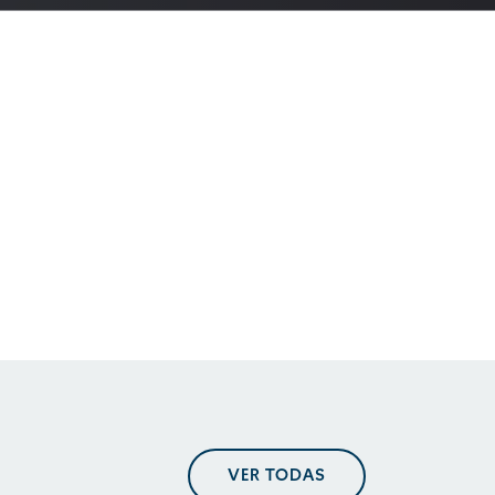
En perspectiva. Tendencias
regulatorias
En perspectiva. Tendencias
regulatorias
En perspectiva. Tendencias
VER TODAS
regulatorias mayo 2025