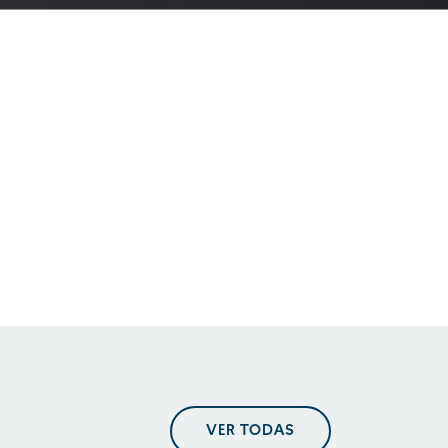
En perspectiva. Tendencias
regulatorias
En perspectiva. Tendencias
regulatorias
En perspectiva. Tendencias
VER TODAS
regulatorias mayo 2025