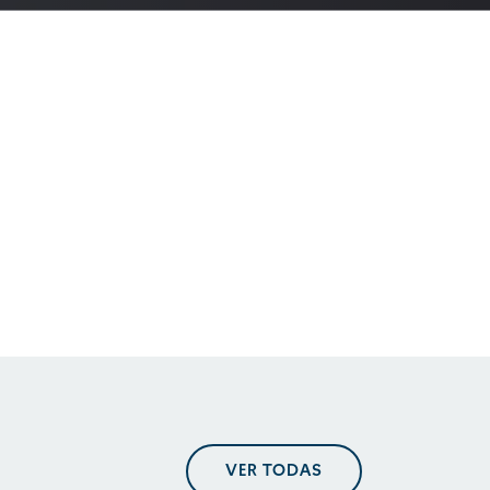
En perspectiva. Tendencias
regulatorias
En perspectiva. Tendencias
regulatorias
En perspectiva. Tendencias
VER TODAS
regulatorias mayo 2025