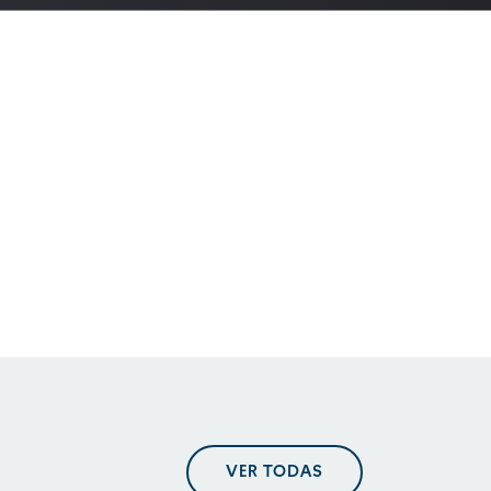
En perspectiva. Tendencias
regulatorias
En perspectiva. Tendencias
regulatorias
En perspectiva. Tendencias
VER TODAS
regulatorias mayo 2025