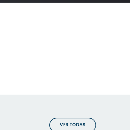
En perspectiva. Tendencias
regulatorias
En perspectiva. Tendencias
regulatorias
En perspectiva. Tendencias
VER TODAS
regulatorias mayo 2025