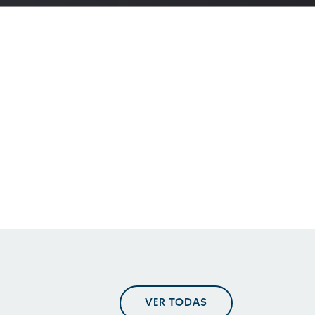
En perspectiva. Tendencias
regulatorias
En perspectiva. Tendencias
regulatorias
En perspectiva. Tendencias
VER TODAS
regulatorias mayo 2025