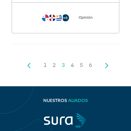
Opinión
+6
1
2
3
4
5
6
NUESTROS
ALIADOS