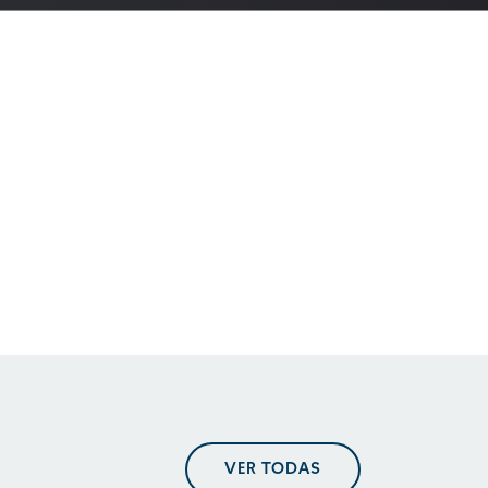
En perspectiva. Tendencias
regulatorias
En perspectiva. Tendencias
regulatorias
En perspectiva. Tendencias
VER TODAS
regulatorias mayo 2025