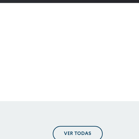
En perspectiva. Tendencias
regulatorias
En perspectiva. Tendencias
regulatorias
En perspectiva. Tendencias
VER TODAS
regulatorias mayo 2025