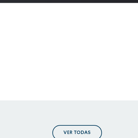
En perspectiva. Tendencias
regulatorias
En perspectiva. Tendencias
regulatorias
En perspectiva. Tendencias
VER TODAS
regulatorias mayo 2025