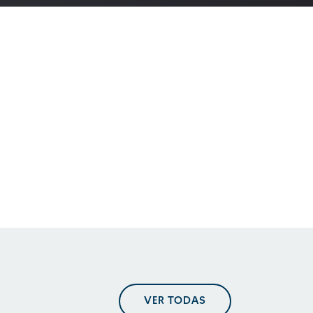
En perspectiva. Tendencias
regulatorias
En perspectiva. Tendencias
regulatorias
En perspectiva. Tendencias
VER TODAS
regulatorias mayo 2025