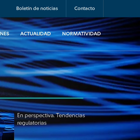
En perspectiva. Tendencias
Boletín de noticias
Contacto
regulatorias mayo 2025
ONES
ACTUALIDAD
NORMATIVIDAD
En perspectiva. Tendencias
regulatorias
En perspectiva. Tendencias
regulatorias