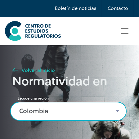
Búsqueda
Boletín de noticias
Contacto
Seleccione país
Tipo de artículo
Volver al inicio
Normatividad en
Buscar
Escoge una región