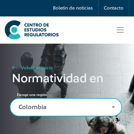
Búsqueda
Boletín de noticias
Contacto
Seleccione país
Tipo de artículo
Volver al inicio
Normatividad en
Buscar
Escoge una región