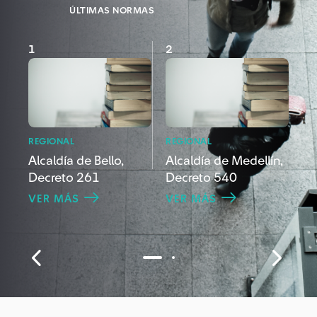
ÚLTIMAS NORMAS
1
2
3
REGIONAL
REGIONAL
RE
Alcaldía de Bello,
Alcaldía de Medellín,
Go
Decreto 261
Decreto 540
Ca
VER MÁS
VER MÁS
V